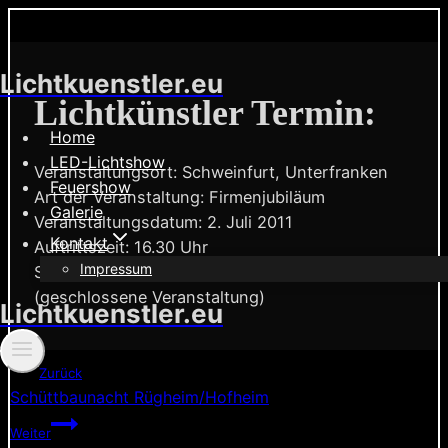
Zum
Lichtkuenstler.eu
Inhalt
Lichtkünstler Termin:
springen
Home
LED-Lichtshow
Veranstaltungsort: Schweinfurt, Unterfranken
Feuershow
Art der Veranstaltung: Firmenjubiläum
Galerie
Veranstaltungsdatum: 2. Juli 2011
Kontakt
Auftrittszeit: 16.30 Uhr
Impressum
Show: Comedyjonglage
(geschlossene Veranstaltung)
Lichtkuenstler.eu
Beitragsnavigation
Zurück
Schüttbaunacht Rügheim/Hofheim
Weiter