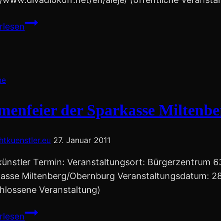
9.
rlesen
Internationaler
Jonglage-
und
Theaterworkshop
ne
menfeier der Sparkasse Miltenb
chtkuenstler.eu
27. Januar 2011
künstler Termin: Veranstaltungsort: Bürgerzentrum 63
asse Miltenberg/Obernburg Veranstaltungsdatum: 28. 
hlossene Veranstaltung)
Firmenfeier
rlesen