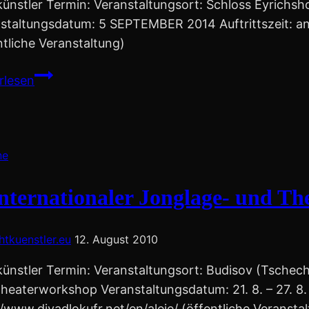
künstler Termin: Veranstaltungsort: Schloss Eyrichsh
staltungsdatum: 5 SEPTEMBER 2014 Auftrittszeit: a
ntliche Veranstaltung)
Musikfest
rlesen
Schloss
Eyrichshof
ne
Internationaler Jonglage- und T
chtkuenstler.eu
12. August 2010
künstler Termin: Veranstaltungsort: Budisov (Tschechi
heaterworkshop Veranstaltungsdatum: 21. 8. – 27. 8. 
//www.divadlokufr.net/en/aleje/ (öffentliche Veransta