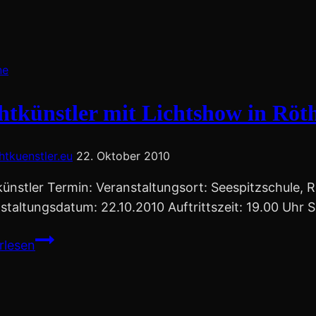
der
Sparkasse
Miltenberg/Obernburg
ne
htkünstler mit Lichtshow in Röt
chtkuenstler.eu
22. Oktober 2010
künstler Termin: Veranstaltungsort: Seespitzschule, 
staltungsdatum: 22.10.2010 Auftrittszeit: 19.00 Uhr
Lichtkünstler
rlesen
mit
Lichtshow
in