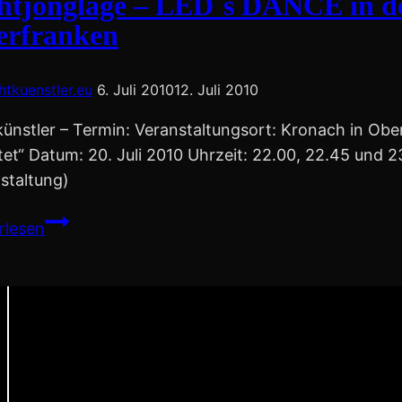
htjonglage – LED´s DANCE in de
erfranken
chtkuenstler.eu
6. Juli 2010
12. Juli 2010
künstler – Termin: Veranstaltungsort: Kronach in Obe
tet“ Datum: 20. Juli 2010 Uhrzeit: 22.00, 22.45 und
staltung)
Lichtjonglage
rlesen
–
LED
´s
DANCE
in
der
alten