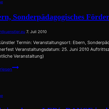
Röthenbach
ne
bei
Lauf
rn, Sonderpädagogisches Förde
chtkuenstler.eu
7. Juli 2010
künstler Termin: Veranstaltungsort: Ebern, Sonderpä
rfest Veranstaltungsdatum: 25. Juni 2010 Auftritt
ntliche Veranstaltung)
Ebern,
rlesen
Sonderpädagogisches
Förderzentrum,
Sommerfest
ne