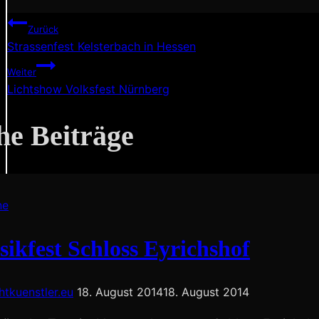
Beitragsnavigation
Zurück
Strassenfest Kelsterbach in Hessen
Weiter
Lichtshow Volksfest Nürnberg
he Beiträge
ne
ikfest Schloss Eyrichshof
chtkuenstler.eu
18. August 2014
18. August 2014