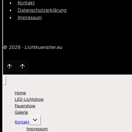
Kontakt
Markthalle
Datenschutzerklärung
Kronach,
Impressum
Oberfranken
© 2026 · Lichtkuenstler.eu
Home
LED-Lichtshow
Feuershow
Galerie
Untermenü
Kontakt
umschalten
Impressum