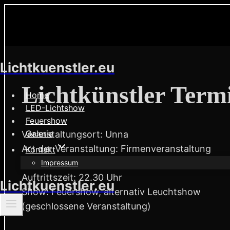
Zum
Lichtkuenstler.eu
Inhalt
springen
Lichtkünstler Term
Home
LED-Lichtshow
Feuershow
Galerie
Veranstaltungsort: Unna
Art der Veranstaltung: Firmenveranstaltung
Kontakt
Veranstaltungsdatum: 5. Juli 2013
Impressum
Auftrittszeit: 22.30 Uhr
Lichtkuenstler.eu
Show: Feuershow, alternativ Leuchtshow
(geschlossene Veranstaltung)