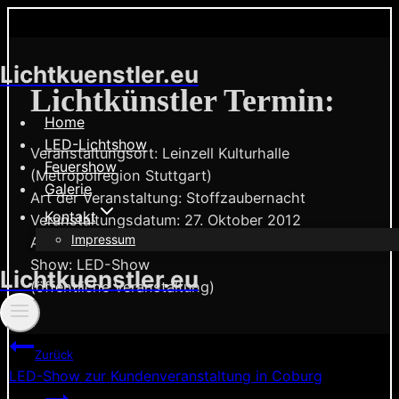
Zum
Lichtkuenstler.eu
Inhalt
Lichtkünstler Termin:
springen
Home
LED-Lichtshow
Veranstaltungsort: Leinzell Kulturhalle
Feuershow
(Metropolregion Stuttgart)
Galerie
Art der Veranstaltung: Stoffzaubernacht
Kontakt
Veranstaltungsdatum: 27. Oktober 2012
Impressum
Auftrittszeit: 21.00 Uhr
Show: LED-Show
Lichtkuenstler.eu
(öffentliche Veranstaltung)
Beitragsnavigation
Zurück
LED-Show zur Kundenveranstaltung in Coburg