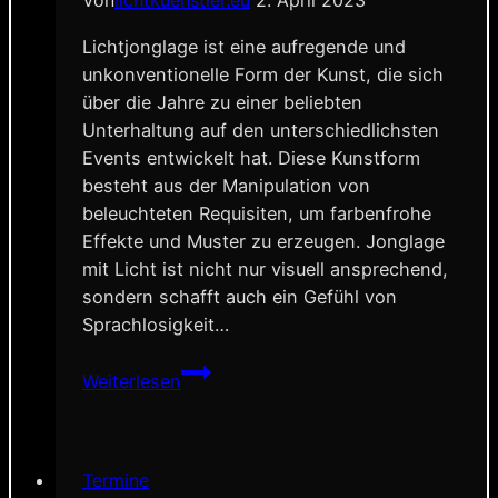
Von
lichtkuenstler.eu
2. April 2023
Lichtjonglage ist eine aufregende und
unkonventionelle Form der Kunst, die sich
über die Jahre zu einer beliebten
Unterhaltung auf den unterschiedlichsten
Events entwickelt hat. Diese Kunstform
besteht aus der Manipulation von
beleuchteten Requisiten, um farbenfrohe
Effekte und Muster zu erzeugen. Jonglage
mit Licht ist nicht nur visuell ansprechend,
sondern schafft auch ein Gefühl von
Sprachlosigkeit…
Was
Weiterlesen
ist
Lichtjonglage
und
wie
Termine