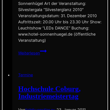
Sonnenhügel Art der Veranstaltung:
Silvestergala “Silvesterglanz 2010″
Veranstaltungsdatum: 31. Dezember 2010
Auftrittszeit: 20.00 Uhr bis 23.30 Uhr Show:
Leuchtshow “LEDs DANCE“ Buchung:
www.hotel-sonnenhuegel.de (öffentliche
Veranstaltung)
Hotel
Weiterlesen
Sonnenhügel
Bad
Kissingen,
Silvestergala,
Termine
High-
Light-
Hochschule Coburg,
Show
Industriemeistertag
“LEDs
DANCE”
Von
lichtkuenstler.eu
23. Januar 2011