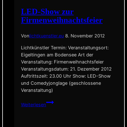
funktioniert
sie?
LED-Show zur
Firmenweihnachtsfeier
Von
lichtkuenstler.eu
8. November 2012
Lichtkünstler Termin: Veranstaltungsort:
Eigeltingen am Bodensee Art der
Veranstaltung: Firmenweihnachtsfeier
Veranstaltungsdatum: 21. Dezember 2012
Auftrittszeit: 23.00 Uhr Show: LED-Show
und Comedyjonglage (geschlossene
Veranstaltung)
LED-
Weiterlesen
Show
zur
Firmenweihnachtsfeier